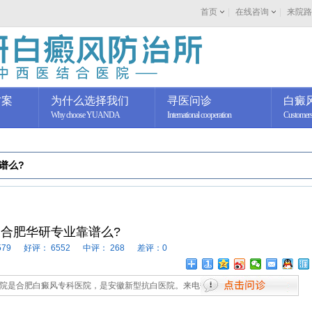
首页
|
在线咨询
|
来院路
方案
为什么选择我们
寻医问诊
白癜
Why choose YUANDA
International cooperation
Customers
谱么?
合肥华研专业靠谱么?
579
好评：
6552
中评：
268
差评：0
癜风专科医院，是安徽新型抗白医院。来电热线：0551-65733120。